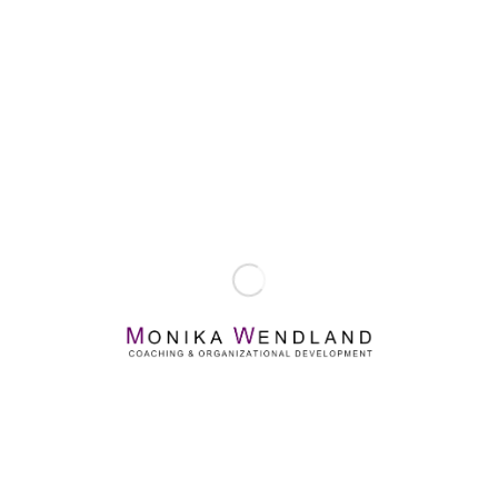
Von
admin
In
Business
,
Design
,
A
Development
,
Marketing
,
WordPress
In diesen Kurs einschreiben